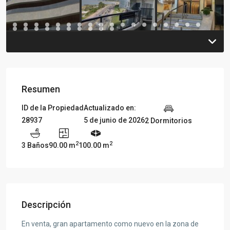
Resumen
ID de la Propiedad
Actualizado en:
28937
5 de junio de 2026
2 Dormitorios
2
2
3 Baños
90.00 m
100.00 m
Descripción
En venta, gran apartamento como nuevo en la zona de