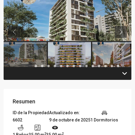
Previous
Previou
Resumen
ID de la Propiedad
Actualizado en:
6602
9 de octubre de 2025
1 Dormitorios
2
2
1 Baños
35.00 m
35.00 m