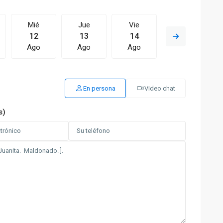
Mié
Jue
Vie
Sáb
12
13
14
15
Ago
Ago
Ago
Ago
En persona
Video chat
s)