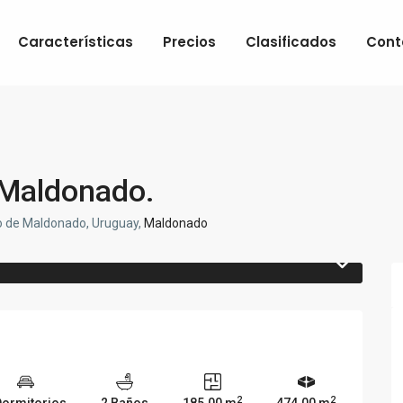
Características
Precios
Clasificados
Cont
 Maldonado.
o de Maldonado, Uruguay,
Maldonado
2
2
Dormitorios
2 Baños
185.00 m
474.00 m