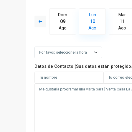
Lun
Mar
Dom
Lun
Mar
17
18
09
10
11
Ago
Ago
Ago
Ago
Ago
Datos de Contacto (Sus datos están protegido