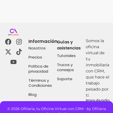
Información
Somos la
Guías y
oficina
asistencias
Nosotros
virtual de
Tutoriales
Precios
tu
Trucos y
inmobiliaria
Política de
consejos
privacidad
con CRM,
que hace el
Soporte
Términos y
trabajo
Condiciones
pesado por
Blog
tí.
Impulsado
por:
© 2026 Ofiliaria, tu Oficina Virtual con CRM - by Ofiliaria