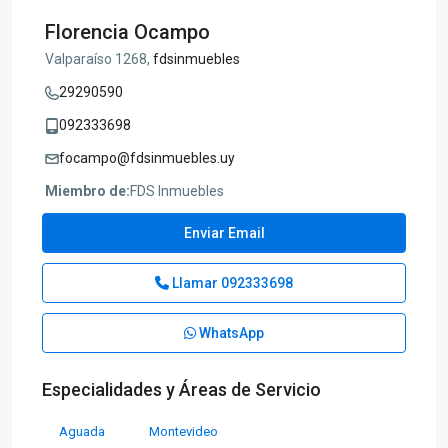
Florencia Ocampo
Valparaíso 1268,
fdsinmuebles
29290590
092333698
focampo@fdsinmuebles.uy
Miembro de:
FDS Inmuebles
Enviar Email
Llamar
092333698
WhatsApp
Especialidades y Áreas de Servicio
Aguada
Montevideo