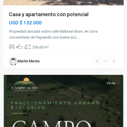
Casa y apartamento con potencial
USD
$ 132.000
Propiedad ubicada sobre calle Baltasar Brum, en zona
consolidada de Paysandú con buena acc
...
2
4
2
256.00 m
Martín Menta
Paysandú
Venta