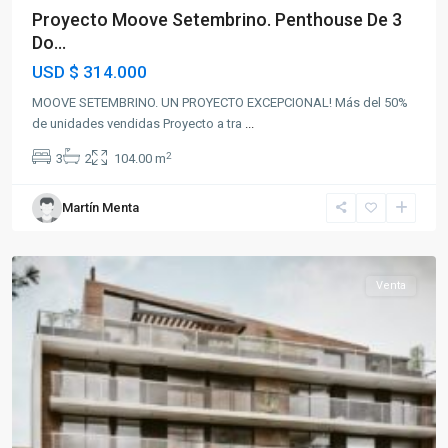
Proyecto Moove Setembrino. Penthouse De 3
Do...
USD
$ 314.000
MOOVE SETEMBRINO. UN PROYECTO EXCEPCIONAL! Más del 50%
de unidades vendidas Proyecto a tra
...
2
3
2
104.00 m
Martín Menta
Paysandú
Venta