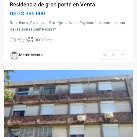
Residencia de gran porte en Venta
USD
$ 395.000
Residencia Exclusiva · Rodríguez Nolla, Paysandú Ubicada en una
de las zonas periféricas m
...
2
5
3
300.00 m
Martín Menta
Paysandú
Venta