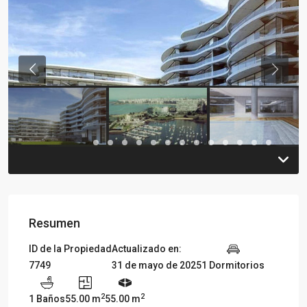
Previous
Previou
Resumen
ID de la Propiedad
Actualizado en:
7749
31 de mayo de 2025
1 Dormitorios
2
2
1 Baños
55.00 m
55.00 m