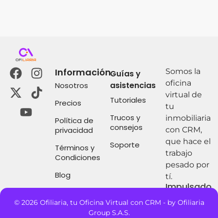
Información
Somos la
Guías y
oficina
asistencias
Nosotros
virtual de
Tutoriales
Precios
tu
Trucos y
inmobiliaria
Política de
consejos
privacidad
con CRM,
que hace el
Soporte
Términos y
trabajo
Condiciones
pesado por
Blog
tí.
Impulsado
por:
© 2026 Ofiliaria, tu Oficina Virtual con CRM - by Ofiliaria
Group S.A.S.