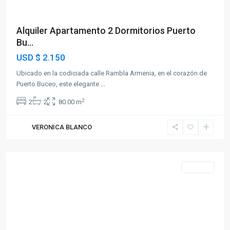
Alquiler Apartamento 2 Dormitorios Puerto
Bu...
USD
$ 2.150
Ubicado en la codiciada calle Rambla Armenia, en el corazón de
Puerto Buceo, este elegante
...
2
2
2
80.00 m
VERONICA BLANCO
Cordón
Alquiler