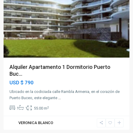
Alquiler Apartamento 1 Dormitorio Puerto
Buc...
USD
$ 790
Ubicado en la codiciada calle Rambla Armenia, en el corazón de
Puerto Buceo, este elegante
...
2
1
1
55.00 m
VERONICA BLANCO
Pocitos