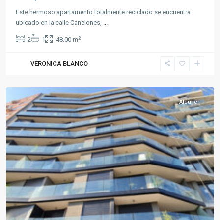
Este hermoso apartamento totalmente reciclado se encuentra
ubicado en la calle Canelones,
...
2
2
1
48.00 m
VERONICA BLANCO
La
Blanqueada
Alquiler