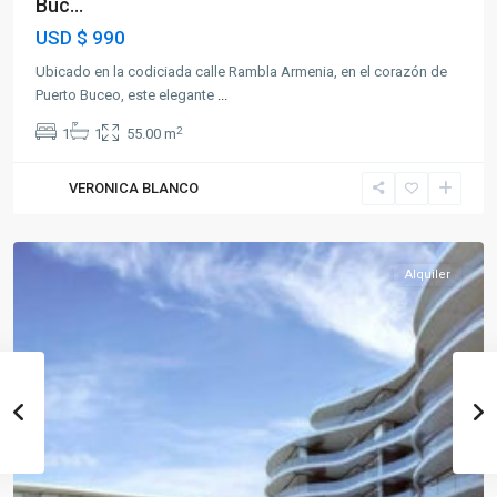
Buc...
USD
$ 990
Ubicado en la codiciada calle Rambla Armenia, en el corazón de
Puerto Buceo, este elegante
...
2
1
1
55.00 m
VERONICA BLANCO
Puerto
Buceo
Alquiler