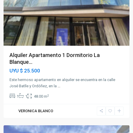
Alquiler Apartamento 1 Dormitorio La
Blanque...
UYU
$ 25.500
Este hermoso apartamento en alquiler se encuentra en la calle
José Batlle y Ordóñez, en la
...
2
1
1
48.00 m
VERONICA BLANCO
Puerto
Buceo