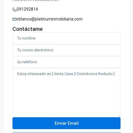
091292814
vblanco@platinuminmobiliaria.com
Contáctame