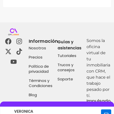
Información
Somos la
Guías y
oficina
asistencias
Nosotros
virtual de
Tutoriales
Precios
tu
Trucos y
inmobiliaria
Política de
consejos
privacidad
con CRM,
que hace el
Soporte
Términos y
trabajo
Condiciones
pesado por
Blog
tí.
Impulsado
por:
© 2026 Ofiliaria, tu Oficina Virtual con CRM - by Ofiliaria
VERONICA