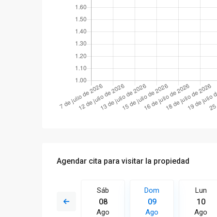
Agendar cita para visitar la propiedad
Dom
Lun
Sáb
Dom
Lun
16
17
08
09
10
Ago
Ago
Ago
Ago
Ago