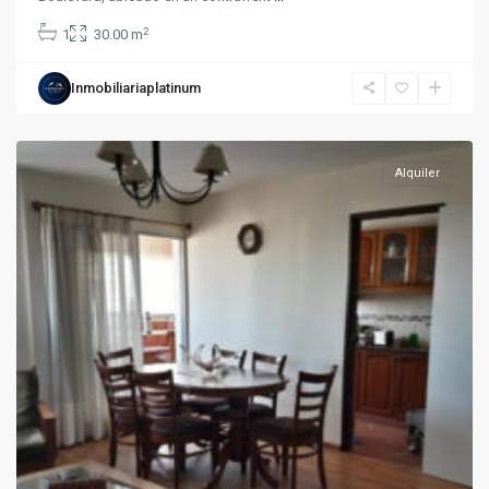
2
1
30.00 m
Inmobiliariaplatinum
Unión
Alquiler