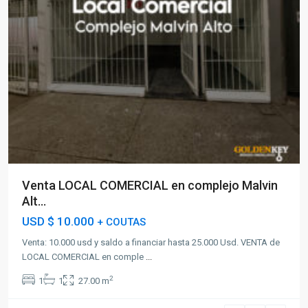
Venta LOCAL COMERCIAL en complejo Malvin
Alt...
USD
$ 10.000
+ COUTAS
Venta: 10.000 usd y saldo a financiar hasta 25.000 Usd. VENTA de
LOCAL COMERCIAL en comple
...
2
1
1
27.00 m