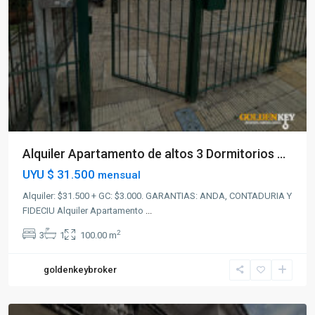
Alquiler Apartamento de altos 3 Dormitorios ...
UYU
$ 31.500
mensual
Alquiler: $31.500 + GC: $3.000. GARANTIAS: ANDA, CONTADURIA Y
FIDECIU Alquiler Apartamento
...
2
3
1
100.00 m
goldenkeybroker
Paso
Molino