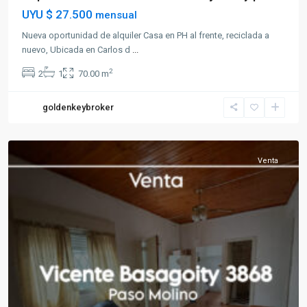
UYU
$ 27.500
mensual
Nueva oportunidad de alquiler Casa en PH al frente, reciclada a
nuevo, Ubicada en Carlos d
...
2
2
1
70.00 m
goldenkeybroker
Paso
Molino
Venta