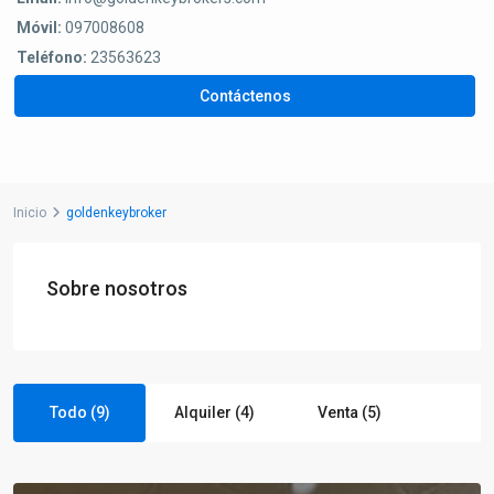
Móvil:
097008608
Teléfono:
23563623
Contáctenos
Inicio
goldenkeybroker
Sobre nosotros
Todo (9)
Alquiler (4)
Venta (5)
La
Teja