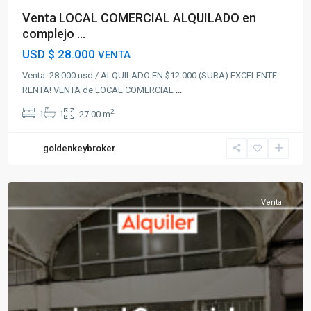
Venta LOCAL COMERCIAL ALQUILADO en
complejo ...
USD
$ 28.000
VENTA
Venta: 28.000 usd / ALQUILADO EN $12.000 (SURA) EXCELENTE
RENTA! VENTA de LOCAL COMERCIAL
...
2
1
1
27.00 m
goldenkeybroker
Malvin
Norte
Venta