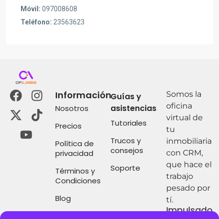
Móvil:
097008608
Teléfono:
23563623
Información
Somos la
Guías y
oficina
asistencias
Nosotros
virtual de
Tutoriales
Precios
tu
Trucos y
inmobiliaria
Política de
consejos
privacidad
con CRM,
que hace el
Soporte
Términos y
trabajo
Condiciones
pesado por
Blog
tí.
Impulsado
por: