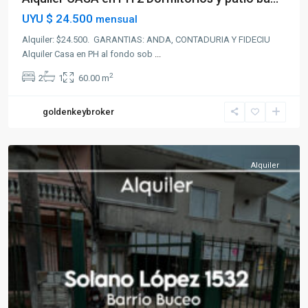
UYU
$ 24.500
mensual
Alquiler: $24.500. GARANTIAS: ANDA, CONTADURIA Y FIDECIU
Alquiler Casa en PH al fondo sob
...
2
2
1
60.00 m
goldenkeybroker
Buceo
Alquiler