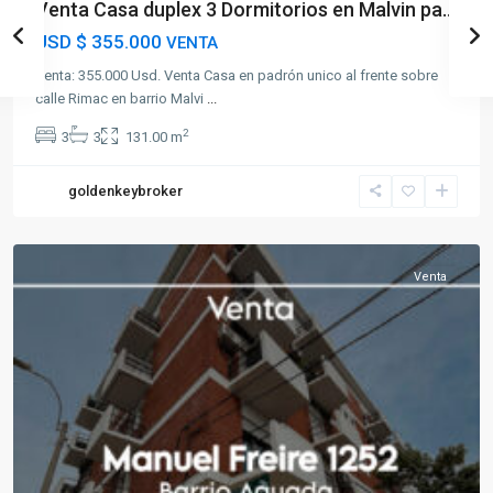
Venta Casa duplex 3 Dormitorios en Malvin pa...
USD
$ 355.000
VENTA
Venta: 355.000 Usd. Venta Casa en padrón unico al frente sobre
calle Rimac en barrio Malvi
...
2
3
3
131.00 m
goldenkeybroker
Aguada
Venta