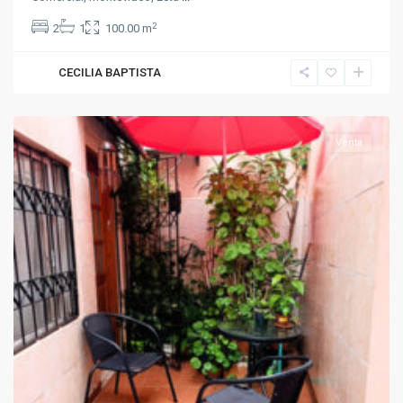
2
2
1
100.00 m
CECILIA BAPTISTA
La
Comercial
Venta