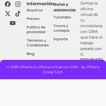
Información
Somos la
Guías y
oficina
asistencias
Nosotros
virtual de
Tutoriales
Precios
tu
Trucos y
inmobiliaria
Política de
consejos
privacidad
con CRM,
que hace el
Soporte
Términos y
trabajo
Condiciones
pesado por
Blog
tí.
Impulsado
por:
© 2026 Ofiliaria, tu Oficina Virtual con CRM - by Ofiliaria
Group S.A.S.