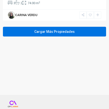
2
3
2
74.00 m
CARINA VERDU