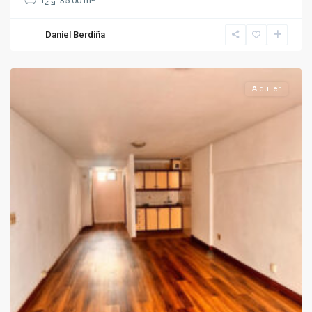
1
35.00 m
Daniel Berdiña
Pocitos
Alquiler