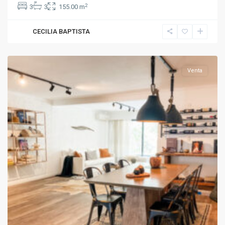
2
3
3
155.00 m
CECILIA BAPTISTA
Pocitos
Venta