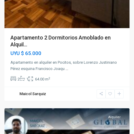
Apartamento 2 Dormitorios Amoblado en
Alquil...
UYU
$ 65.000
Apartamento en alquiler en Pocitos, sobre Lorenzo Justiniano
Pérez esquina Francisco Joaqu
...
2
2
1
64.00 m
Maicol Sarquiz
Pocitos
Alquiler