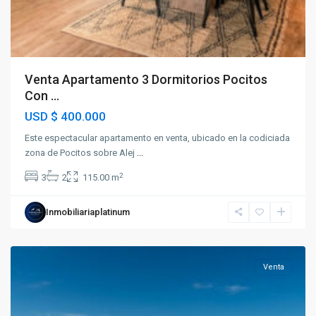
Venta Apartamento 3 Dormitorios Pocitos
Con ...
USD
$ 400.000
Este espectacular apartamento en venta, ubicado en la codiciada
zona de Pocitos sobre Alej
...
2
3
2
115.00 m
Inmobiliariaplatinum
Pocitos
Venta