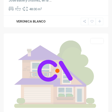
José Batlle y Ordóñez, en la
...
2
1
1
48.00 m
VERONICA BLANCO
La
Blanqueada
Venta