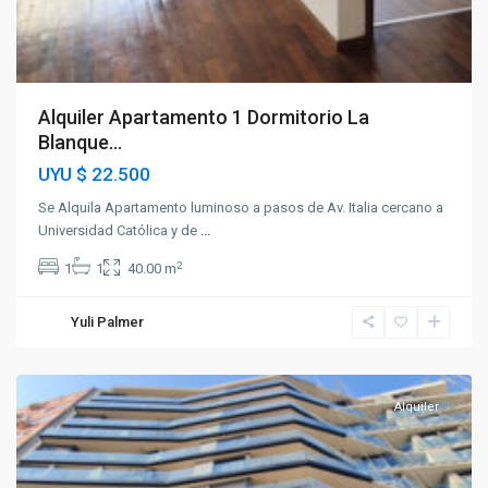
Alquiler Apartamento 1 Dormitorio La
Blanque...
UYU
$ 22.500
Se Alquila Apartamento luminoso a pasos de Av. Italia cercano a
Universidad Católica y de
...
2
1
1
40.00 m
Yuli Palmer
La
Blanqueada
Alquiler