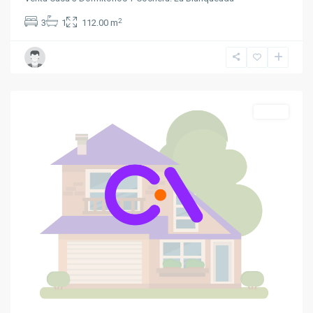
2
3
1
112.00 m
La
Blanqueada
Venta