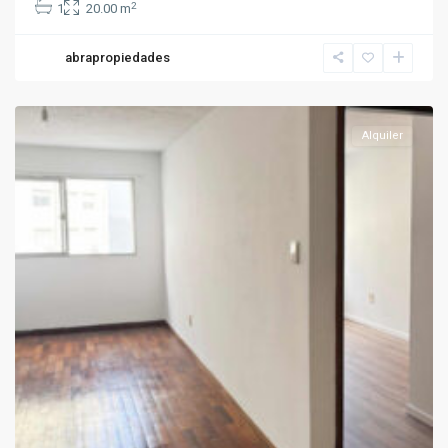
2
1
20.00 m
abrapropiedades
La
Blanqueada
Alquiler