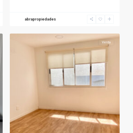
abrapropiedades
19
Cordón
Venta