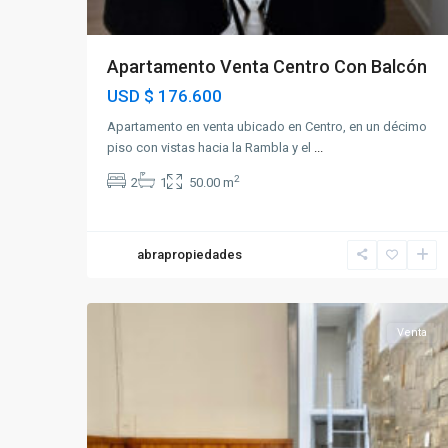
Apartamento Venta Centro Con Balcón
USD
$ 176.600
Apartamento en venta ubicado en Centro, en un décimo
piso con vistas hacia la Rambla y el
...
2
2
1
50.00 m
abrapropiedades
Brazo
18
Oriental
Venta