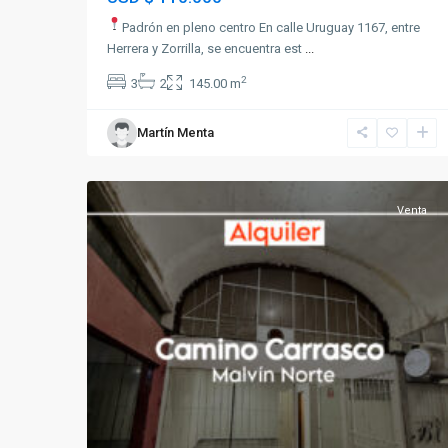
Padrón en pleno centro En calle Uruguay 1167, entre
Herrera y Zorrilla, se encuentra est
...
2
3
2
145.00 m
Martín Menta
Malvin
12
Norte
Venta