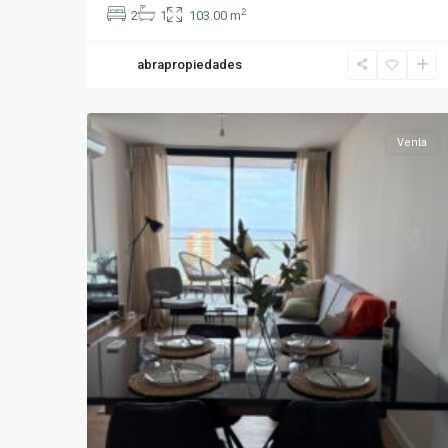
2
2
1
103.00 m
abrapropiedades
17
Centro
Venta