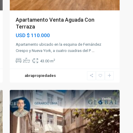
Apartamento Venta Aguada Con
Terraza
USD
$ 110.000
Apartamento ubicado en la esquina de Fernández
Crespo y Nueva York, a cuatro cuadras del P
...
2
2
1
43.00 m
abrapropiedades
14
Aguada
Venta