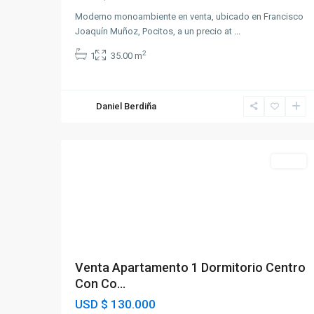
Moderno monoambiente en venta, ubicado en Francisco
Joaquín Muñoz, Pocitos, a un precio at
...
2
1
35.00 m
Daniel Berdiña
Centro
,
12
Montevideo
Venta
Venta Apartamento 1 Dormitorio Centro
Con Co...
USD
$ 130.000