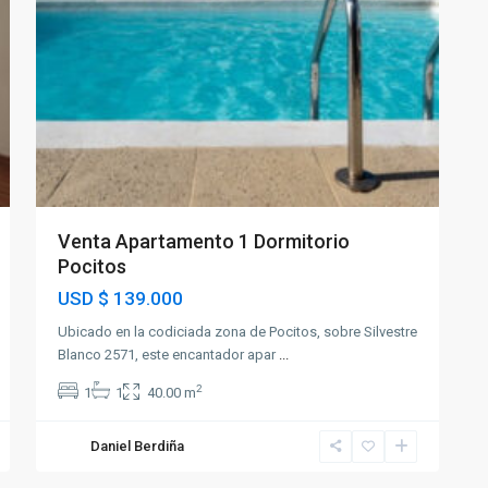
Venta Apartamento 1 Dormitorio
Pocitos
USD
$ 139.000
Ubicado en la codiciada zona de Pocitos, sobre Silvestre
Blanco 2571, este encantador apar
...
2
1
1
40.00 m
Daniel Berdiña
12
Centro