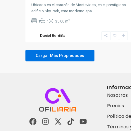
Ubicado en el corazón de Montevideo, en el prestigioso
edificio Sky Park, este moderno apa
...
2
1
1
35.00 m
Daniel Berdiña
Informa
Nosotros
Precios
Política d
Términos 