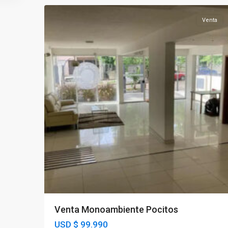
Venta
Venta Monoambiente Pocitos
USD
$ 99.990