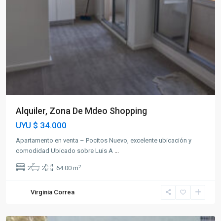
Alquiler, Zona De Mdeo Shopping
UYU
$ 34.000
Apartamento en venta – Pocitos Nuevo, excelente ubicación y
comodidad Ubicado sobre Luis A
...
2
2
2
64.00 m
Virginia Correa
Centro
,
Montevideo