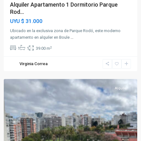
Alquiler Apartamento 1 Dormitorio Parque
Rod...
UYU
$ 31.000
Ubicado en la exclusiva zona de Parque Rodó, este moderno
apartamento en alquiler en Boule
...
2
1
1
39.00 m
Virginia Correa
Villa
Biarritz
Alquiler